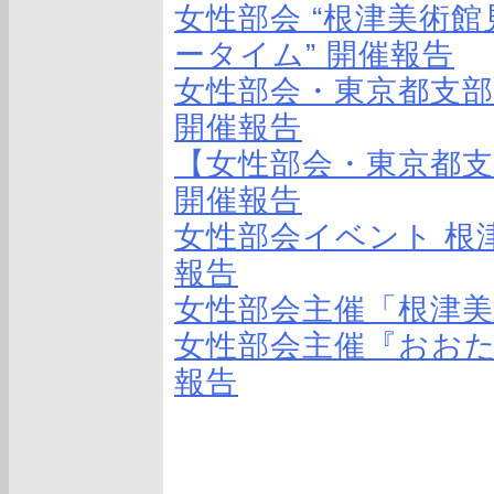
女性部会 “根津美術館
ータイム” 開催報告
女性部会・東京都支
開催報告
【女性部会・東京都
開催報告
女性部会イベント 根
報告
女性部会主催「根津美
女性部会主催『おおた
報告