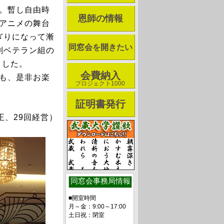
影。暫し自由時
恩師の情報
気アニメの舞台
ぎりになって漸
同窓会を開きたい
劇ベテラン組の
ました。
会費納入
チも、是非お楽
プロジェクト1000
証明書発行
正、29回経営）
同窓会事務局情報
■開室時間
月～金：9:00～17:00
土日祝：閉室