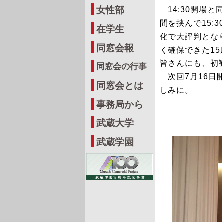
女性部
14:30開場
間を挟んで15
在学生
化で大評判とな
同窓会報
く確保できた1
皆さんにも、初
同窓会の行事
次回7月16日
同窓会とは
しみに。
事務局から
武蔵大学
武蔵学園