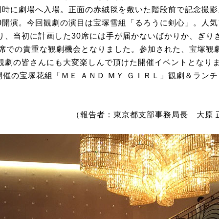
と同時に劇場へ入場。正面の赤絨毯を敷いた階段前で記念撮
:30開演。今回観劇の演目は宝塚雪組「るろうに剣心」。人
り、当初に計画した30席には手が届かないばかりか、ぎり
5席での貴重な観劇機会となりました。参加された、宝塚観
観劇の皆さんにも大変楽しんで頂けた開催イベントとなり
開催の宝塚花組「ＭＥ ＡＮＤ ＭＹ ＧＩＲＬ」観劇＆ラン
（報告者：東京都支部事務局長 大原 