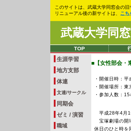
このサイトは、武蔵大学同窓会の旧
リニューアル後の新サイトは、
こち
武蔵大学同窓
TOP
生涯学習
■【女性部会・
地方支部
・開催日時：平成2
体連
・開催場所：東
文連/サークル
・参加人数：15
同期会
平成28年4月1
ゼミ / 演習
宝塚劇場の開場
職域
休日のひと時を