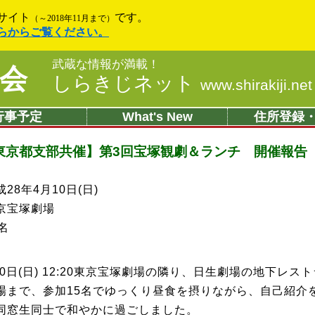
サイト
です。
（～2018年11月まで）
らからご覧ください。
武蔵な情報が満載！
会
しらきじネット
www.shirakiji.net
行事予定
What's New
住所登録
東京都支部共催】第3回宝塚観劇＆ランチ 開催報告
8年4月10日(日)
京宝塚劇場
名
0日(日) 12:20東京宝塚劇場の隣り、日生劇場の地下レス
まで、参加15名でゆっくり昼食を摂りながら、自己紹介
同窓生同士で和やかに過ごしました。