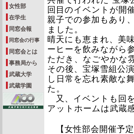
女性部
回目のイベントが開
在学生
親子での参加もあり、
ました。
同窓会報
晴天にも恵まれ、美
同窓会の行事
ーヒーを飲みながら
同窓会とは
ただき、なごやかな
事務局から
その後、宝塚雪組公
武蔵大学
し日常を忘れ素敵な
武蔵学園
た。
又、イベントも回を
アットホームは武蔵
【女性部会開催予定