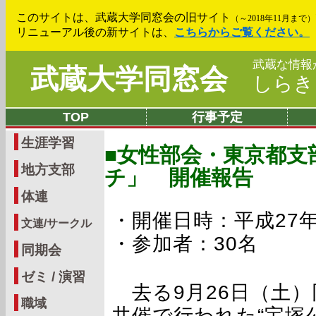
このサイトは、武蔵大学同窓会の旧サイト
（～2018年11月まで）
リニューアル後の新サイトは、
こちらからご覧ください。
武蔵な情報
武蔵大学同窓会
しら
TOP
行事予定
生涯学習
■女性部会・東京都支
地方支部
チ」 開催報告
体連
・開催日時：平成27年9
文連/サークル
・参加者：30名
同期会
ゼミ / 演習
去る9月26日（土）
職域
共催で行われた“宝塚