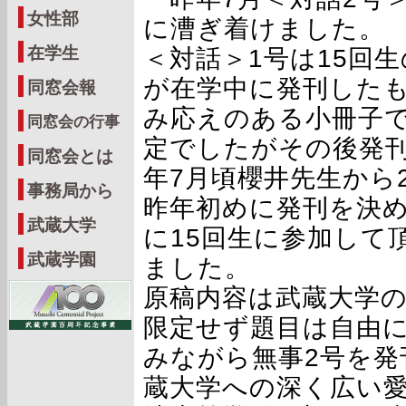
女性部
に漕ぎ着けました。
在学生
＜対話＞1号は15回
が在学中に発刊した
同窓会報
み応えのある小冊子で
同窓会の行事
定でしたがその後発
同窓会とは
年7月頃櫻井先生から
事務局から
昨年初めに発刊を決め
武蔵大学
に15回生に参加して
武蔵学園
ました。
原稿内容は武蔵大学
限定せず題目は自由
みながら無事2号を発
蔵大学への深く広い