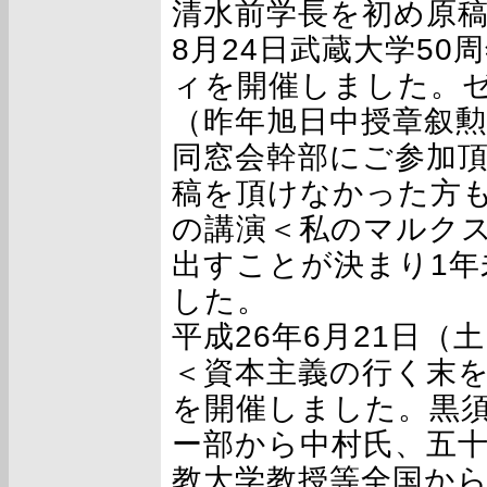
清水前学長を初め原稿
8月24日武蔵大学5
ィを開催しました。ゼ
（昨年旭日中授章叙
同窓会幹部にご参加
稿を頂けなかった方
の講演＜私のマルクス
出すことが決まり1年
した。
平成26年6月21日
＜資本主義の行く末を
を開催しました。黒
ー部から中村氏、五
教大学教授等全国か