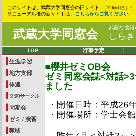
このサイトは、武蔵大学同窓会の旧サイト
（～2018年11月まで）
リニューアル後の新サイトは、
こちらからご覧ください。
武蔵な情報
武蔵大学同窓会
しら
TOP
行事予定
生涯学習
■櫻井ゼミOB会
地方支部
ゼミ同窓会誌<対話>
ました
体連
文連/サークル
・開催日時：平成26年6
同期会
・開催場所：学士会館
ゼミ / 演習
職域
昨年7月＜対話2号＞