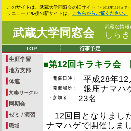
このサイトは、武蔵大学同窓会の旧サイト
（～2018年11月まで）
リニューアル後の新サイトは、
こちらからご覧ください。
武蔵な情報
武蔵大学同窓会
しら
TOP
行事予定
生涯学習
■第12回キラキラ会
地方支部
平成28年1
・開催日時：
体連
銀座ナマハ
・開催場所：
文連/サークル
23名
・参加者：
同期会
12回目となりまし
ゼミ / 演習
ナマハゲで開催しま
職域