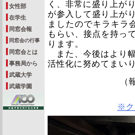
く、非常に盛り上が
女性部
が参入して盛り上が
在学生
ましたのでキラキラ
同窓会報
もらい、接点を持っ
同窓会の行事
ります。
同窓会とは
また、今後はより幅
活性化に努めてまい
事務局から
武蔵大学
（
武蔵学園
※ク