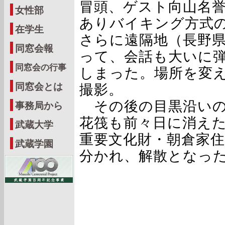
冒頭、ゲスト向山名
女性部
ありバイキング方式
在学生
さらに遠隔地（長野
同窓会報
って、会話も大いに弾
同窓会の行事
しまった。場所を変
同窓会とは
撮影。
その後の目黒沿いの
事務局から
花筏も前々日に消え
武蔵大学
重要文化財・朝倉家
武蔵学園
分かれ、解散となっ