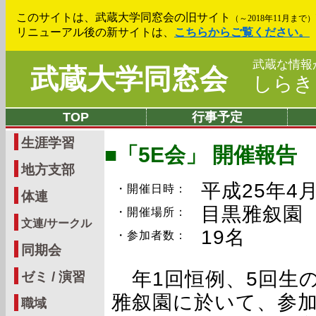
このサイトは、武蔵大学同窓会の旧サイト
（～2018年11月まで）
リニューアル後の新サイトは、
こちらからご覧ください。
武蔵な情報
武蔵大学同窓会
しら
TOP
行事予定
生涯学習
■「5E会」 開催報告
地方支部
平成25年4
・開催日時：
体連
目黒雅叙園
・開催場所：
文連/サークル
19名
・参加者数：
同期会
年1回恒例、5回生の
ゼミ / 演習
雅叙園に於いて、参加
職域