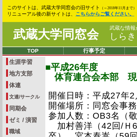
このサイトは、武蔵大学同窓会の旧サイト
（～2018年11月まで）
リニューアル後の新サイトは、
こちらからご覧ください。
武蔵な情報
武蔵大学同窓会
しら
TOP
行事予定
生涯学習
■平成26年度
地方支部
体育連合会本部 現
体連
開催日時：平成27年2
文連/サークル
開催場所：同窓会事務
同期会
参加人数：OB3名（
ゼミ / 演習
加村善洋（42回/Ｈ6
職域
卒）、宮本泰嵩（59回