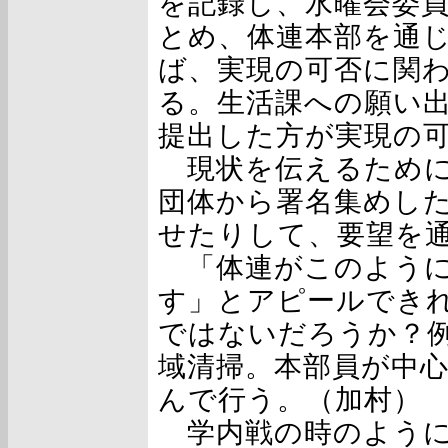
を記録し、水曜会委
とめ、体連本部を通
ば、実現の可否に関
る。生活課への願い
提出した方が実現の
現状を伝えるために
団体から署名集めし
せたりして、要望を
「体連がこのように
す」とアピールでき
ではないだろうか？
域清掃。本部員が中
んで行う。（加村）
学内戦の時のように