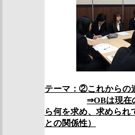
テーマ：②これからの
⇒OBは現
ら何を求め、求められ
との関係性）