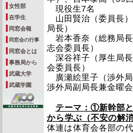
女性部
現役生7名
山田賢治（委員長）
在学生
局長）
同窓会報
岩本香奈（総務局長
同窓会の行事
志会委員長）
同窓会とは
深谷祥子（厚生局長
事務局から
会委員長）
武蔵大学
廣瀬絵里子（渉外局
武蔵学園
渉外局副局長兼金曜会
テーマ：①新幹部と
から学ぶ（不安の解
体連は体育会各部の