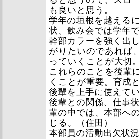
も良いと思う。
学年の垣根を越える
状、飲み会では学年
幹部カラーを強く出
がりたいのであれば
っていくことが大切
これらのことを後輩
くことが重要。育成
後輩を上手に使えて
後輩との関係、仕事
輩の中では、本部へ
じる。（住田）
本部員の活動出欠状