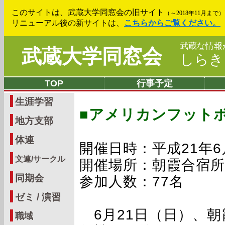
このサイトは、武蔵大学同窓会の旧サイト
（～2018年11月まで）
リニューアル後の新サイトは、
こちらからご覧ください。
武蔵な情報
武蔵大学同窓会
しら
TOP
行事予定
生涯学習
■アメリカンフット
地方支部
体連
開催日時：平成21年6月2
文連/サークル
開催場所：朝霞合宿所
同期会
参加人数：77名
ゼミ / 演習
6月21日（日）、朝
職域