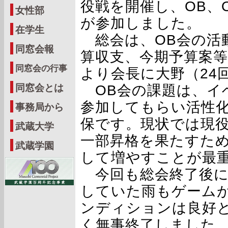
役戦を開催し、OB、O
女性部
が参加しました。
在学生
総会は、OB会の活
同窓会報
算収支、今期予算案
同窓会の行事
より会長に大野（24
OB会の課題は、イベ
同窓会とは
参加してもらい活性
事務局から
保です。現状では現
武蔵大学
一部昇格を果たすた
武蔵学園
して増やすことが最
今回も総会終了後に
していた雨もゲーム
ンディションは良好
く無事終了しました。最