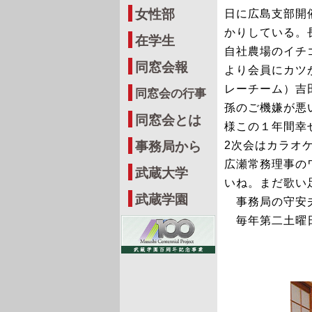
女性部
日に広島支部開
かりしている。
在学生
自社農場のイチ
同窓会報
より会員にカツ
レーチーム）吉
同窓会の行事
孫のご機嫌が悪
同窓会とは
様この１年間幸
事務局から
2次会はカラオ
広瀬常務理事の
武蔵大学
いね。まだ歌い
武蔵学園
事務局の守安夫
毎年第二土曜日