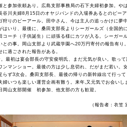
催と参加依頼あり。広島支部事務局の石下夫婦初参加。や
長谷川夫婦8月15日のオヤジバンドの入場券あるとのピー
ゴ狩りのピーアール。田中さん、今は主人の追っかけに夢
がはいり、最後に、桑田支部長よりシーガールズ（全国的
田コーチ（子供誕生）に頑張る様にカツが入る。シーガー
いとの事。岡山支部より武蔵学園へ20万円寄付の報告有り
せに過ごされた報告がある。
ケ。最初は宴会部長の守安俊明氏、まだ元気が良い。歌って
ワンマンショー。最後の方は少し息切れ、だがまだ若い。
足らず3次会。桑田支部長、最後の帰りの新幹線出て行って
婦いつも楽しい運営企画有難う。来年,又元気でお会いし
岡山支部開催 初参加、他支部の方も歓迎。
（報告者：衣笠 