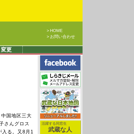
HOME
お問い合わせ
・変更
り中国地区三大
子さんグロス
活躍する同窓生
武蔵な人
入る。又8月1