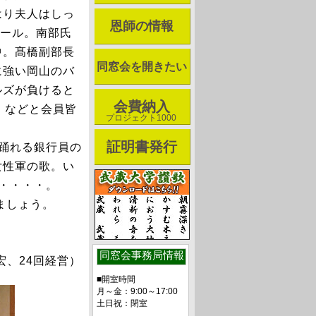
はり夫人はしっ
恩師の情報
アール。南部氏
中。髙橋副部長
同窓会を開きたい
に強い岡山のバ
ルズが負けると
会費納入
。などと会員皆
プロジェクト1000
証明書発行
踊れる銀行員の
女性軍の歌。い
・・・・。
ましょう。
同窓会事務局情報
宏、24回経営）
■開室時間
月～金：9:00～17:00
土日祝：閉室