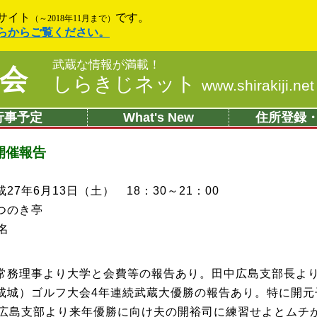
サイト
です。
（～2018年11月まで）
らからご覧ください。
武蔵な情報が満載！
会
しらきじネット
www.shirakiji.net
行事予定
What's New
住所登録
開催報告
27年6月13日（土） 18：30～21：00
つのき亭
名
務理事より大学と会費等の報告あり。田中広島支部長よ
成城）ゴルフ大会4年連続武蔵大優勝の報告あり。特に開元
。広島支部より来年優勝に向け夫の開裕司に練習せよとムチが