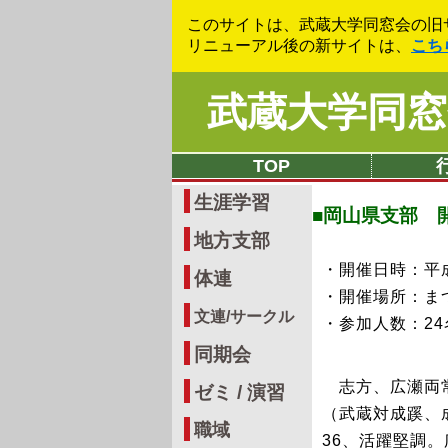
このサイトは、武蔵大学同窓会の旧
リニューアル後の新サイトは、
こち
武蔵大学同窓
TOP
生涯学習
■岡山県支部 
地方支部
・開催日時：平成
体連
・開催場所：ま
文連/サークル
・参加人数：24
同期会
志方、広瀬両常
ゼミ / 演習
（武蔵対成蹊、
職域
36、活躍堅調