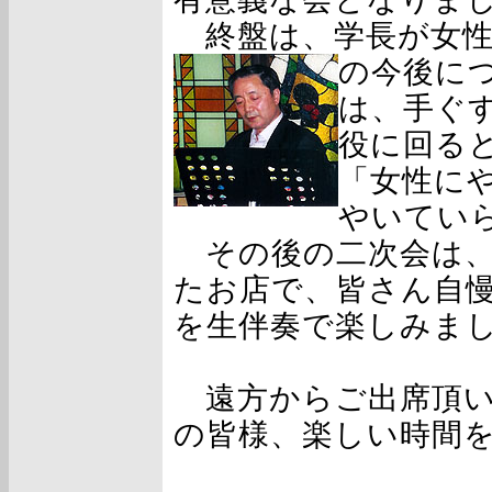
終盤は、学長が女性
の今後に
は、手ぐ
役に回る
「女性に
やいてい
その後の二次会は、
たお店で、皆さん自
を生伴奏で楽しみま
遠方からご出席頂い
の皆様、楽しい時間