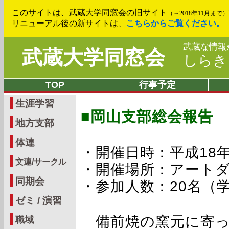
このサイトは、武蔵大学同窓会の旧サイト
（～2018年11月まで）
リニューアル後の新サイトは、
こちらからご覧ください。
武蔵な情報
武蔵大学同窓会
しら
TOP
行事予定
生涯学習
■岡山支部総会報告
地方支部
体連
・開催日時：平成18年10
文連/サークル
・開催場所：アートダ
同期会
・参加人数：20名（
ゼミ / 演習
備前焼の窯元に寄っ
職域