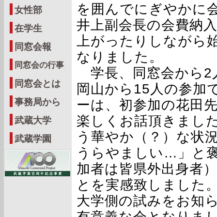
を囲んでにぎやかに
女性部
井上副会長の会費納
在学生
上がったりしながら
同窓会報
なりました。
同窓会の行事
学長、同窓会から2
同窓会とは
岡山から15人の参加
事務局から
ーは、初参加の花田
楽しくお話頂きました
武蔵大学
う華やか（？）な状
武蔵学園
うらやましい…」と
加者は皆県外出身者
とを実感致しました
大学側の試みをお知
有意義な会となりま