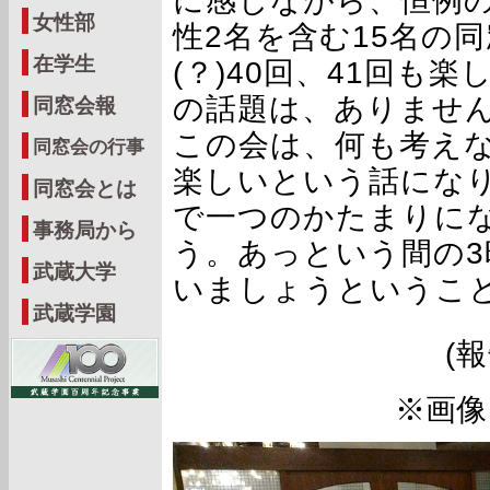
に感じながら、恒例
女性部
性2名を含む15名の
在学生
(？)40回、41回も
の話題は、ありませ
同窓会報
この会は、何も考え
同窓会の行事
楽しいという話にな
同窓会とは
で一つのかたまりに
事務局から
う。あっという間の3
武蔵大学
いましょうというこ
武蔵学園
(
※画像