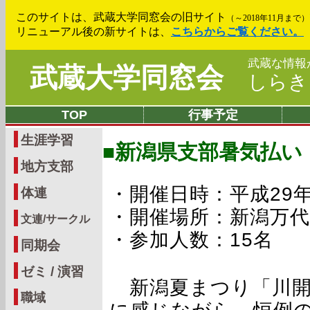
このサイトは、武蔵大学同窓会の旧サイト
（～2018年11月まで）
リニューアル後の新サイトは、
こちらからご覧ください。
武蔵な情報
武蔵大学同窓会
しら
TOP
行事予定
生涯学習
■新潟県支部暑気払い
地方支部
・開催日時：平成29年8
体連
・開催場所：新潟万
文連/サークル
・参加人数：15名
同期会
ゼミ / 演習
新潟夏まつり「川開
職域