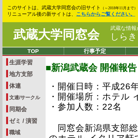
このサイトは、武蔵大学同窓会の旧サイト
（～2018年11月まで）
リニューアル後の新サイトは、
こちらからご覧ください。
武蔵な情報
武蔵大学同窓会
しら
TOP
行事予定
生涯学習
■新潟武蔵会 開催報告
地方支部
・開催日時：平成26年
体連
・開催場所：ホテル 
文連/サークル
・参加人数：22名
同期会
ゼミ / 演習
同窓会新潟県支部総会
職域