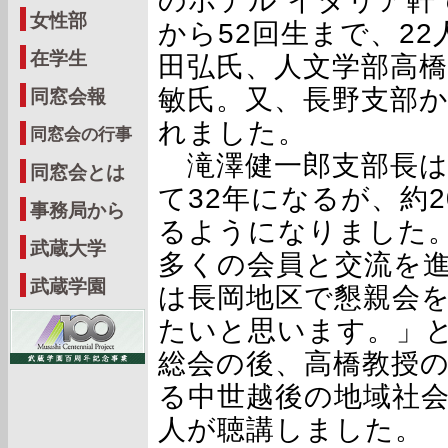
のホテル イタリア軒
女性部
から52回生まで、2
在学生
田弘氏、人文学部高橋
敏氏。又、長野支部
同窓会報
れました。
同窓会の行事
滝澤健一郎支部長は
同窓会とは
て32年になるが、約
事務局から
るようになりました
武蔵大学
多くの会員と交流を進
武蔵学園
は長岡地区で懇親会
たいと思います。」
総会の後、高橋教授
る中世越後の地域社会
人が聴講しました。