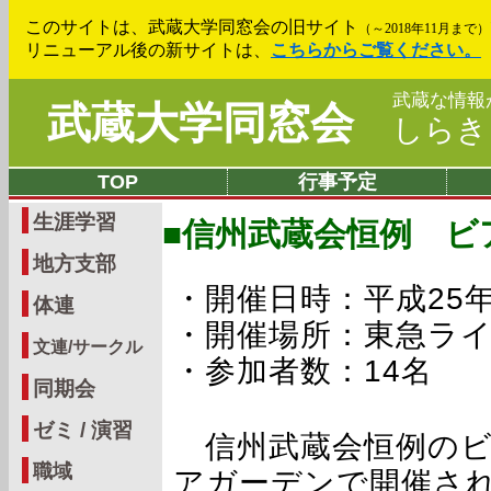
このサイトは、武蔵大学同窓会の旧サイト
（～2018年11月まで）
リニューアル後の新サイトは、
こちらからご覧ください。
武蔵な情報
武蔵大学同窓会
しら
TOP
行事予定
生涯学習
■信州武蔵会恒例 ビア
地方支部
・開催日時：平成25年7
体連
・開催場所：東急ラ
文連/サークル
・参加者数：14名
同期会
ゼミ / 演習
信州武蔵会恒例のビ
職域
アガーデンで開催さ