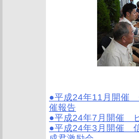
●平成24年11月開催
催報告
●平成24年7月開催 
●平成24年3月開催
成君激励会