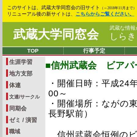
このサイトは、武蔵大学同窓会の旧サイト
（～2018年11月まで）
リニューアル後の新サイトは、
こちらからご覧ください。
武蔵な情報
武蔵大学同窓会
しら
TOP
行事予定
生涯学習
■信州武蔵会 ビアパー
地方支部
・開催日時：平成24年
体連
00～
文連/サークル
・開催場所：ながの東
同期会
長野駅前）
ゼミ / 演習
職域
信州武蔵会恒例のビ