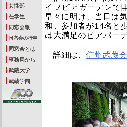
イフビアガーデンで
女性部
早々に明け、当日は気
在学生
和。参加者が14名と
同窓会報
は大満足のビアパー
同窓会の行事
同窓会とは
詳細は、
信州武蔵
事務局から
武蔵大学
武蔵学園