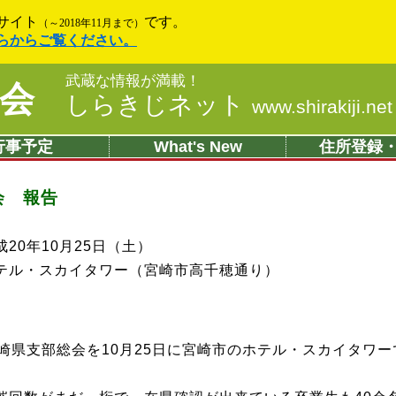
サイト
です。
（～2018年11月まで）
らからご覧ください。
武蔵な情報が満載！
会
しらきじネット
www.shirakiji.net
行事予定
What's New
住所登録
会 報告
20年10月25日（土）
テル・スカイタワー（宮崎市高千穂通り）
崎県支部総会を10月25日に宮崎市のホテル・スカイタワ