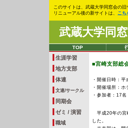
このサイトは、武蔵大学同窓会の旧
リニューアル後の新サイトは、
こち
武蔵大学同窓
TOP
生涯学習
■宮崎支部総
地方支部
体連
・開催日時：平成
・開催場所：ホ
文連/サークル
・参加者：17名
同期会
ゼミ / 演習
平成20年の宮
した。
職域