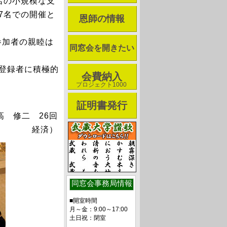
名の小規模な支
7名での開催と
恩師の情報
参加者の親睦は
同窓会を開きたい
登録者に積極的
会費納入
プロジェクト1000
証明書発行
高 修二 26回
経済）
同窓会事務局情報
■開室時間
月～金：9:00～17:00
土日祝：閉室