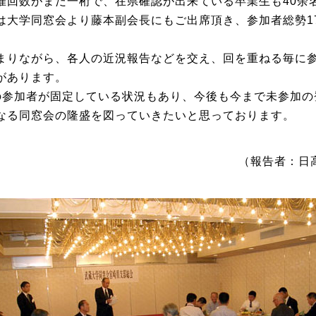
回数がまだ一桁で、在県確認が出来ている卒業生も40余
は大学同窓会より藤本副会長にもご出席頂き、参加者総勢1
りながら、各人の近況報告などを交え、回を重ねる毎に
があります。
の参加者が固定している状況もあり、今後も今まで未参加の
なる同窓会の隆盛を図っていきたいと思っております。
（報告者：日