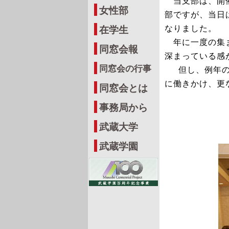
当支部は、開催
女性部
部ですが、当日
なりました。
在学生
年に一度の集ま
同窓会報
深まっている感
同窓会の行事
但し、例年
に働きかけ、更
同窓会とは
事務局から
武蔵大学
武蔵学園