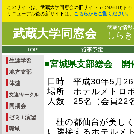
このサイトは、武蔵大学同窓会の旧サイト
（～2018年11月まで）
リニューアル後の新サイトは、
こちらからご覧ください。
武蔵な情報
武蔵大学同窓会
しら
TOP
行事予定
生涯学習
■宮城県支部総会 開
地方支部
日時 平成30年5月26日(
体連
場所 ホテルメトロ
文連/サークル
人数 25名（会員22
同期会
ゼミ / 演習
杜の都仙台が美しく
職域
に隣接するホテルメ