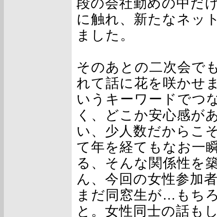
段の会社勤めの中だ
に触れ、新たなネッ
ました。
そのあとの二次会で
れて話に花を咲かせ
いうキーワードでつ
く、どこか安心感が
い、少人数だからこ
て年を経てもなお一
る、そんな関係性を
ん、今回の女性参加
まだ同窓生が…もち
と。女性同士の話も