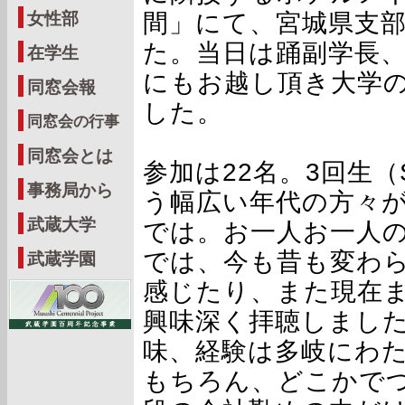
間」にて、宮城県支
女性部
た。当日は踊副学長
在学生
にもお越し頂き大学
同窓会報
した。
同窓会の行事
同窓会とは
参加は22名。3回生（
事務局から
う幅広い年代の方々
武蔵大学
では。お一人お一人
では、今も昔も変わ
武蔵学園
感じたり、また現在
興味深く拝聴しまし
味、経験は多岐にわ
もちろん、どこかで