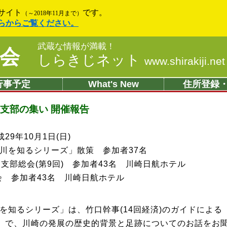
サイト
です。
（～2018年11月まで）
らからご覧ください。
武蔵な情報が満載！
会
しらきじネット
www.shirakiji.net
行事予定
What's New
住所登録
川支部の集い 開催報告
9年10月1日(日)
川を知るシリーズ」散策 参加者37名
支部総会(第9回) 参加者43名 川崎日航ホテル
 参加者43名 川崎日航ホテル
を知るシリーズ」は、竹口幹事(14回経済)のガイドによる
」で、川崎の発展の歴史的背景と足跡についてのお話をお聞