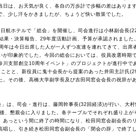
当日は、お天気が良く、各自の万歩計で歩幅の差はありますが
行程で、少し汗をかきましたが、ちょうど快い散策でした。
日航ホテルで「総会」を開催し、司会進行は小林副会長(22
動結果・決算報告、29年度活動計画、予算が承認されました
0周年は今日出席した人が一人ずつ友達を連れてきて、出席者
いが印象的でした。今回の総会においては、役員改選時期
奈川支部創立10周年イベント」のプロジェクトが進行中で
ることと、新役員に鬼十会長から提案のあった井田主計氏(2
た。その後、高橋大学副学長及び吉田同窓会会長の祝辞が
」は、司会・進行は、藤岡幹事長(32回経済)が行い、大村
の後、懇親会に入りました。各テーブルでそれぞれ盛り上が
、あっという間に終了の時間になり、松田同窓会副会長の
高唱し、引き続き松田同窓会副会長の「閉会の辞」で終了