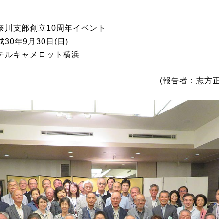
】
川支部創立10周年イベント
年9月30日(日)
テルキャメロット横浜
(報告者：志方正