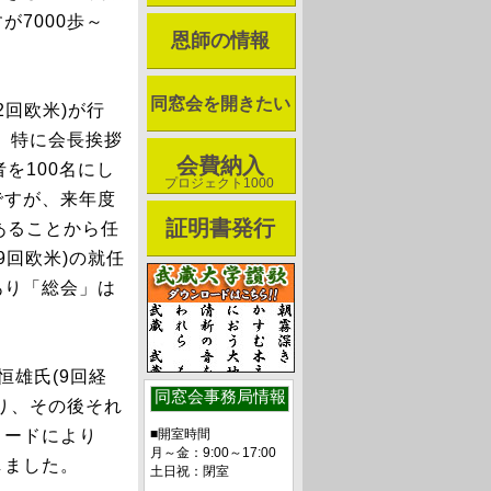
7000歩～
恩師の情報
同窓会を開きたい
回欧米)が行
。特に会長挨拶
会費納入
を100名にし
プロジェクト1000
ですが、来年度
証明書発行
あることから任
9回欧米)の就任
あり「総会」は
恒雄氏(9回経
同窓会事務局情報
り、その後それ
■開室時間
リードにより
月～金：9:00～17:00
しました。
土日祝：閉室