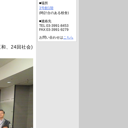
■場所
3号館1階
(時計台のある校舎)
■連絡先
TEL:03-3991-8453
FAX:03-3991-9279
お問い合わせは
こちら
和、24回社会)