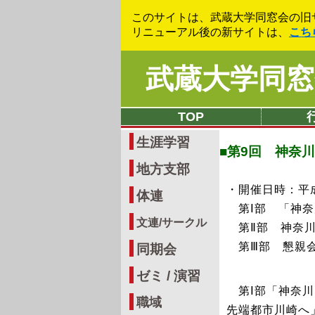
このサイトは、武蔵大学同窓会の旧
リニューアル後の新サイトは、
こち
武蔵大学同窓
TOP
生涯学習
■第9回 神奈
地方支部
・開催日時：平成2
体連
第Ⅰ部 「神奈
文連/サークル
第Ⅱ部 神奈川
第Ⅲ部 懇親会
同期会
ゼミ / 演習
第Ⅰ部「神奈川
職域
先端都市川崎へ