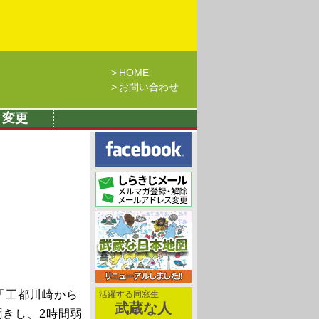
HOME
お問い合わせ
・変更
「工都川崎から
活躍する同窓生
武蔵な人
きし、2時間弱