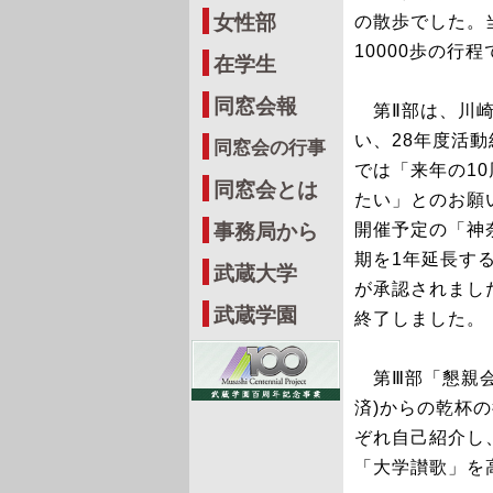
女性部
の散歩でした。
10000歩の
在学生
同窓会報
第Ⅱ部は、川崎
い、28年度活
同窓会の行事
では「来年の1
同窓会とは
たい」とのお願
事務局から
開催予定の「神
期を1年延長す
武蔵大学
が承認されまし
武蔵学園
終了しました。
第Ⅲ部「懇親会
済)からの乾杯
ぞれ自己紹介し
「大学讃歌」を