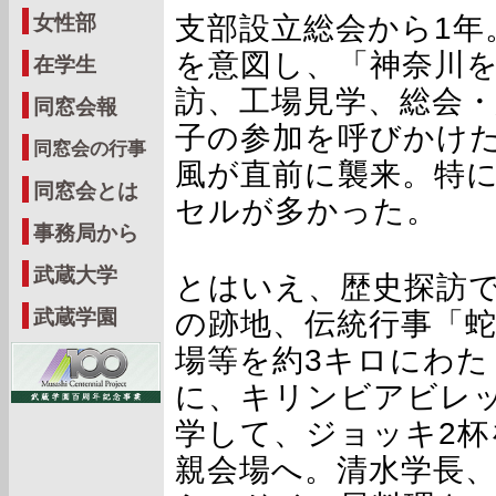
支部設立総会から1年
女性部
を意図し、「神奈川
在学生
訪、工場見学、総会・
同窓会報
子の参加を呼びかけ
同窓会の行事
風が直前に襲来。特
同窓会とは
セルが多かった。
事務局から
武蔵大学
とはいえ、歴史探訪
の跡地、伝統行事「
武蔵学園
場等を約3キロにわた
に、キリンビアビレ
学して、ジョッキ2杯
親会場へ。清水学長