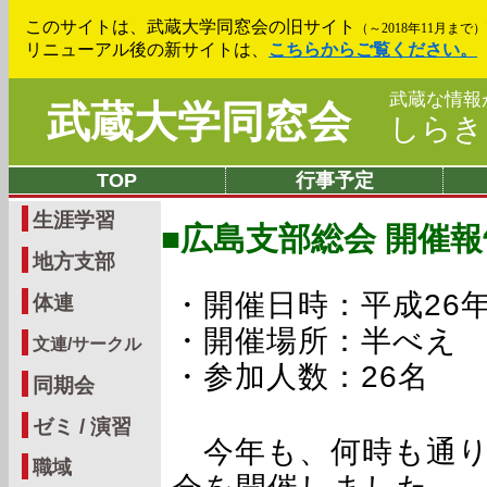
このサイトは、武蔵大学同窓会の旧サイト
（～2018年11月まで）
リニューアル後の新サイトは、
こちらからご覧ください。
武蔵な情報
武蔵大学同窓会
しら
TOP
行事予定
生涯学習
■広島支部総会 開催報
地方支部
・開催日時：平成26年8月
体連
・開催場所：半べえ
文連/サークル
・参加人数：26名
同期会
ゼミ / 演習
今年も、何時も通り
職域