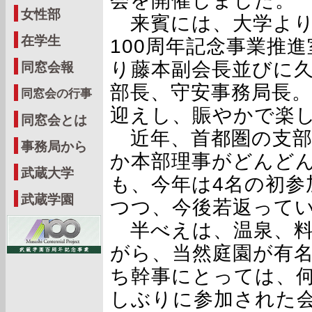
会を開催しました。
女性部
来賓には、大学より
在学生
100周年記念事業推
り藤本副会長並びに
同窓会報
部長、守安事務局長
同窓会の行事
迎えし、賑やかで楽
同窓会とは
近年、首都圏の支部
事務局から
か本部理事がどんど
武蔵大学
も、今年は4名の初参
武蔵学園
つつ、今後若返って
半べえは、温泉、料
がら、当然庭園が有
ち幹事にとっては、
しぶりに参加された