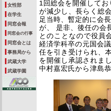
1回総会を開催してお
女性部
が減少し、長らく総
在学生
足当時、暫定的に会
同窓会報
が、 是非、後任の会
同窓会の行事
とのことなので役員会
経済学科卒の元国会
同窓会とは
任を引き受けられ、本
事務局から
を開催し承認されま
武蔵大学
中村嘉宏氏から津島
武蔵学園