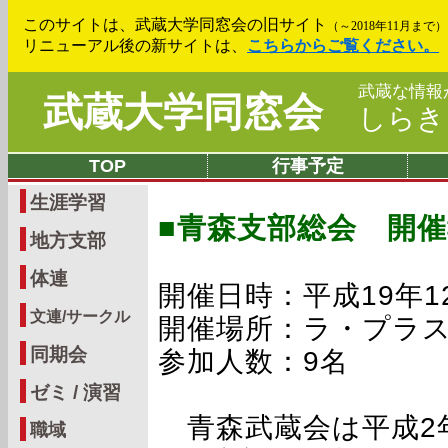
このサイトは、武蔵大学同窓会の旧サイト
（～2018年11月まで）
リニューアル後の新サイトは、
こちらからご覧ください。
武蔵な情報
武蔵大学同窓会
しら
TOP
行事予定
生涯学習
■青森支部総会 開
地方支部
体連
開催日時：平成19年12
文連/サークル
開催場所：ラ・プラ
同期会
参加人数：9名
ゼミ / 演習
青森武蔵会は平成2
職域