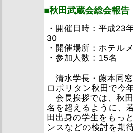
■秋田武蔵会総会報告
・開催日時：平成23年11
30
・開催場所：ホテル
・参加人数：15名
清水学長・藤本同窓
ロポリタン秋田で今
会長挨拶では、秋田
名を超えるように、
田出身の学生をもっ
ンスなどの検討を期